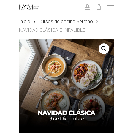
Skip
Menu
to
account
main
Close
Inicio
Cursos de cocina Serrano
content
Menu
NAVIDAD CLÁSICA E INFALIBLE