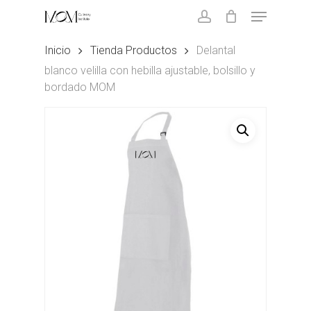
Skip
Menu
to
account
main
Close
Inicio
Tienda Productos
Delantal
content
Menu
blanco velilla con hebilla ajustable, bolsillo y
bordado MOM